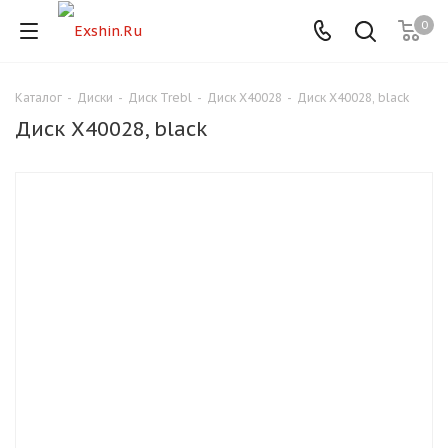
0
Каталог
-
Диски
-
Диск Trebl
-
Диск X40028
-
Диск X40028, black
Для клиентов всех банков
Диск X40028, black
Разбейте
оплату
на части
без переплат
График платежей
Сегодня
25
%