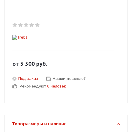
Добавляйте товары
в корзину
Оплачивайте сегодня только
25
% картой любого банка
Получайте товар
от
3 500
руб.
выбранный способом
Под заказ
Нашли дешевле?
Рекомендуют
0 человек
Оставшиеся
75
% будут
списываться
с вашей карты
по
25
%
каждые 2 недели
Типоразмеры и наличие
Подробнее