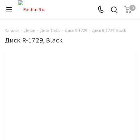
0
Каталог
-
Диски
-
Диск Trebl
-
Диск R-1729
-
Диск R-1729, Black
Для клиентов всех банков
Диск R-1729, Black
Разбейте
оплату
на части
без переплат
График платежей
Сегодня
25
%