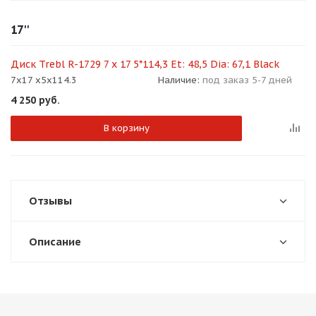
об оплате Плайтом
17''
Диск Trebl R-1729 7 x 17 5*114,3 Et: 48,5 Dia: 67,1 Black
7x17 x5x114.3
Наличие:
под заказ 5-7 дней
Остались вопросы?
25
4 250
руб.
8 800 302-02-51
plait.ru
раз в 2
В корзину
недели
Отзывы
Описание