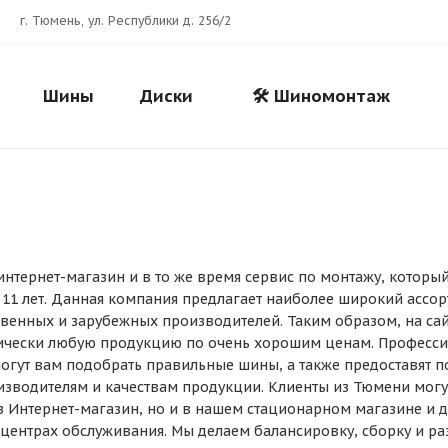
г. Тюмень, ул. Республики д. 256/2
Шины
Диски
🛠️ Шиномонтаж
интернет-магазин и в то же время сервис по монтажу, который
Для клиентов всех банков
11 лет. Данная компания предлагает наиболее широкий ассо
твенных и зарубежных производителей. Таким образом, на са
тически любую продукцию по очень хорошим ценам. Професс
Разбейте
оплату
гут вам подобрать правильные шины, а также предоставят п
на части
без переплат
водителям и качествам продукции. Клиенты из Тюмени могу
з Интернет-магазин, но и в нашем стационарном магазине и 
 центрах обслуживания. Мы делаем балансировку, сборку и ра