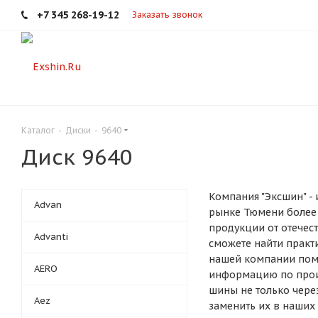
+7 345 268-19-12
Заказать звонок
Каталог
-
Диски
-
9640
Диск 9640
Компания "Эксшин" - 
Advan
рынке Тюмени более 
продукции от отечес
Advanti
сможете найти прак
нашей компании помо
AERO
информацию по произ
шины не только чере
Aez
заменить их в наших