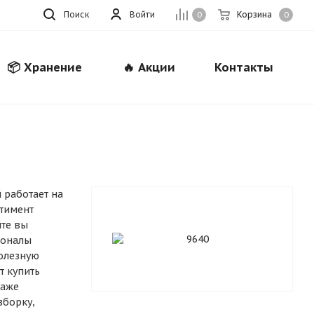
Поиск
Войти
Корзина
0
0
📦 Хранение
🔥 Акции
Контакты
Закрыть
 работает на
ртимент
йте вы
ионалы
олезную
т купить
даже
зборку,