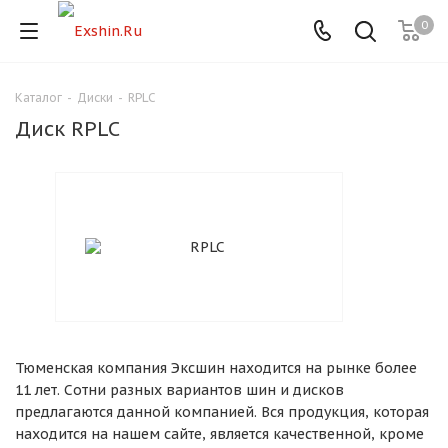
0
Каталог
-
Диски
-
RPLC
Для клиентов всех банков
Диск RPLC
Разбейте
оплату
на части
без переплат
График платежей
Тюменская компания Эксшин находится на рынке более
Сегодня
11 лет. Сотни разных вариантов шин и дисков
25
%
предлагаются данной компанией. Вся продукция, которая
находится на нашем сайте, является качественной, кроме