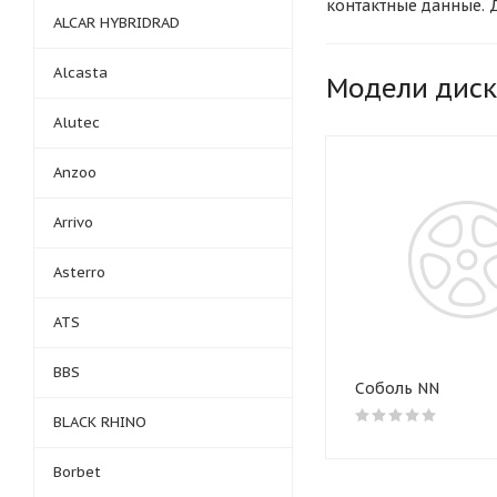
контактные данные. 
ALCAR HYBRIDRAD
юридических лиц, по
доставку товаров в 
Alcasta
проконсультируйтесь
Модели дис
Выберите любой удоб
Alutec
отделение. При необ
получите товар в теч
Anzoo
Arrivo
Asterro
ATS
BBS
Соболь NN
BLACK RHINO
Borbet