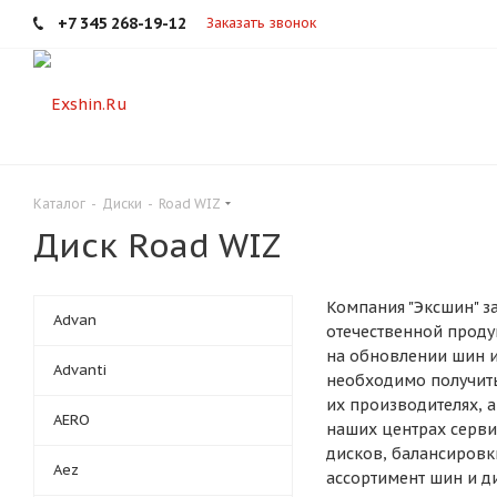
+7 345 268-19-12
Заказать звонок
Каталог
-
Диски
-
Road WIZ
Диск Road WIZ
Компания "Эксшин" з
Advan
отечественной проду
на обновлении шин и 
Advanti
необходимо получить
их производителях, 
AERO
наших центрах серви
дисков, балансировк
Aez
ассортимент шин и ди