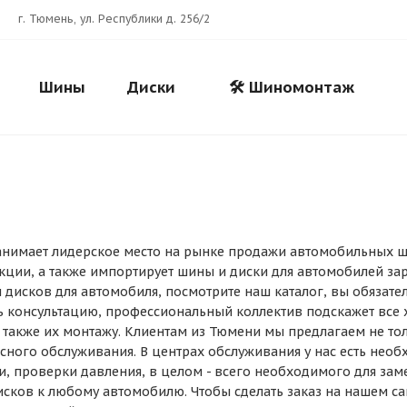
г. Тюмень, ул. Республики д. 256/2
Шины
Диски
🛠️ Шиномонтаж
анимает лидерское место на рынке продажи автомобильных ши
Для клиентов всех банков
кции, а также импортирует шины и диски для автомобилей за
дисков для автомобиля, посмотрите наш каталог, вы обязател
 консультацию, профессиональный коллектив подскажет все 
Разбейте
оплату
а также их монтажу. Клиентам из Тюмени мы предлагаем не то
на части
без переплат
сного обслуживания. В центрах обслуживания у нас есть необ
и, проверки давления, в целом - всего необходимого для зам
сков к любому автомобилю. Чтобы сделать заказ на нашем сай