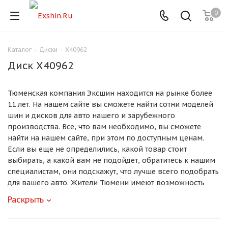
0
Каталог
-
Диски
-
X40962
Для клиентов всех банков
Диск X40962
Разбейте
Тюменская компания Эксшин находится на рынке более
оплату
на части
11 лет. На нашем сайте вы сможете найти сотни моделей
без переплат
шин и дисков для авто нашего и зарубежного
производства. Все, что вам необходимо, вы сможете
найти на нашем сайте, при этом по доступным ценам.
Если вы еще не определились, какой товар стоит
График платежей
выбирать, а какой вам не подойдет, обратитесь к нашим
специалистам, они подскажут, что лучше всего подобрать
для вашего авто. Жители Тюмени имеют возможность
Сегодня
купить шины или диски в наших магазинах, а также
Раскрыть
25
%
поменять или сделать обслуживание в наших центрах по
доступным ценам. Наши сервисные центры оснащены
необходимой техникой для быстрого и качественного