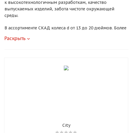
к высокотехнологичным разработкам, качество
выпускаемых изделий, забота чистоте окружающей
Добавляйте товары
среды.
в корзину
В ассортименте СКАД колеса d от 13 до 20 дюймов. Более
ста дизайнерских разработок в 13 оттенках запущены в
Оплачивайте сегодня только
Раскрыть
производство. Предлагается более 3 тыс. типоразмеров
25
% картой любого банка
для автомобилей разных марок.
Получайте товар
выбранный способом
Оставшиеся
75
% будут
списываться
с вашей карты
по
25
%
каждые 2 недели
City
Подробнее