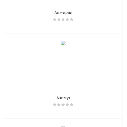
Адмирал
Азимут