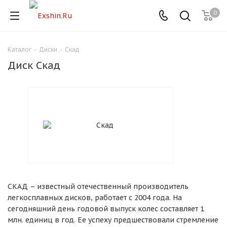
0
Каталог
-
Диски
-
Скад
Для клиентов всех банков
Диск Скад
Разбейте
оплату
на части
без переплат
График платежей
СКАД – известный отечественный производитель
Сегодня
легкосплавных дисков, работает с 2004 года. На
25
%
сегодняшний день годовой выпуск колес составляет 1
млн. единиц в год. Ее успеху предшествовали стремление