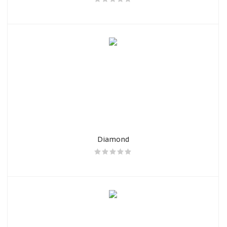
об оплате Плайтом
Остались вопросы?
25
8 800 302-02-51
plait.ru
раз в 2
недели
Diamond