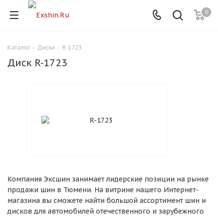
0
Каталог
-
Диски
-
R-1723
Для клиентов всех банков
Диск R-1723
Разбейте
оплату
на части
без переплат
График платежей
Компания Эксшин занимает лидерские позиции на рынке
Сегодня
продажи шин в Тюмени. На витрине нашего Интернет-
25
%
магазина вы сможете найти большой ассортимент шин и
дисков для автомобилей отечественного и зарубежного