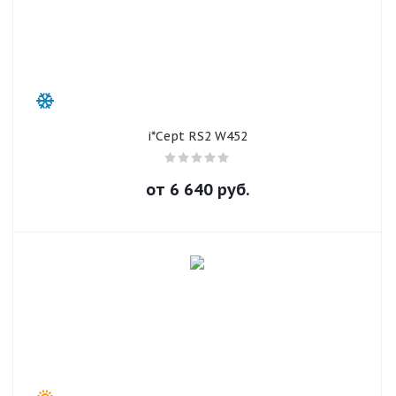
i*Cept RS2 W452
от
6 640
руб.