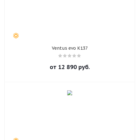
Ventus evo K137
от
12 890
руб.