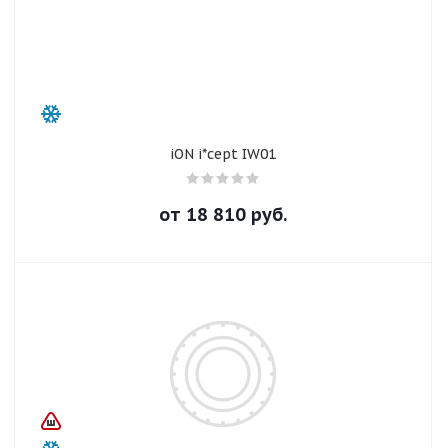
iON i*cept IW01
от
18 810
руб.