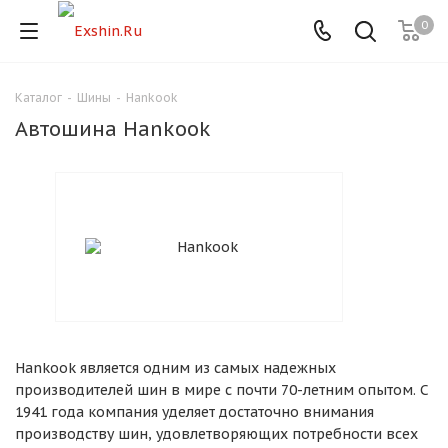
0
Каталог
-
Шины
-
Hankook
Для клиентов всех банков
Автошина Hankook
Разбейте
оплату
на части
без переплат
График платежей
Hankook является одним из самых надежных
Сегодня
производителей шин в мире с почти 70-летним опытом. С
25
%
1941 года компания уделяет достаточно внимания
производству шин, удовлетворяющих потребности всех