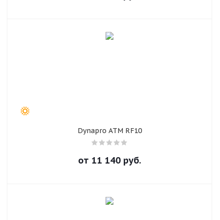
раз в 2 недели
Dynapro ATM RF10
от
11 140
руб.