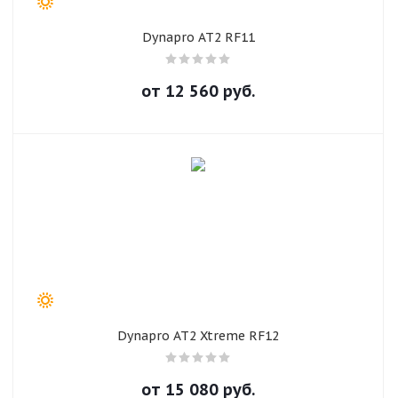
об оплате Плайтом
Dynapro AT2 RF11
от
12 560
руб.
Остались вопросы?
25
8 800 302-02-51
plait.ru
раз в 2
недели
Dynapro AT2 Xtreme RF12
от
15 080
руб.