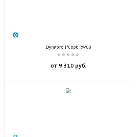
Dynapro I*Cept RW08
от
9 310
руб.