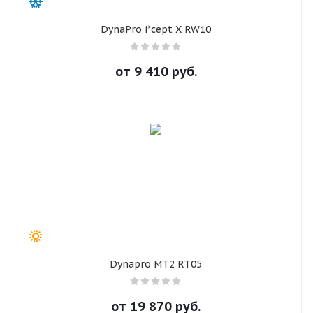
DynaPro i*cept X RW10
от
9 410
руб.
Dynapro MT2 RT05
от
19 870
руб.