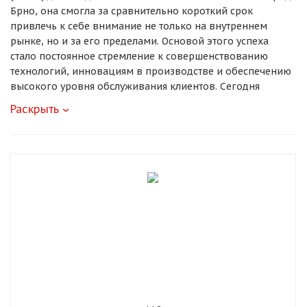
Брно, она смогла за сравнительно короткий срок
Добавляйте товары
привлечь к себе внимание не только на внутреннем
в корзину
рынке, но и за его пределами. Основой этого успеха
стало постоянное стремление к совершенствованию
технологий, инновациям в производстве и обеспечению
Оплачивайте сегодня только
высокого уровня обслуживания клиентов. Сегодня
25
% картой любого банка
Lizardo уверенно удерживает статус одного из
Раскрыть
лидирующих производителей лёгких автодисков в Чехии.
Получайте товар
Как всё начиналось
выбранный способом
История бренда началась, когда группа энтузиастов в
Оставшиеся
75
% будут
сфере автомобильных запчастей решила заняться
списываться
с вашей карты
выпуском дисков, которые бы отличались идеальным
сочетанием веса, прочности и эстетической
по
25
%
каждые 2 недели
привлекательности. В 2004 году, когда бренд только
появился, рынок лёгкосплавных колёс активно
развивался, но многие производители делали ставку на
массовый выпуск, иногда жертвуя качеством. Новая
Подробнее