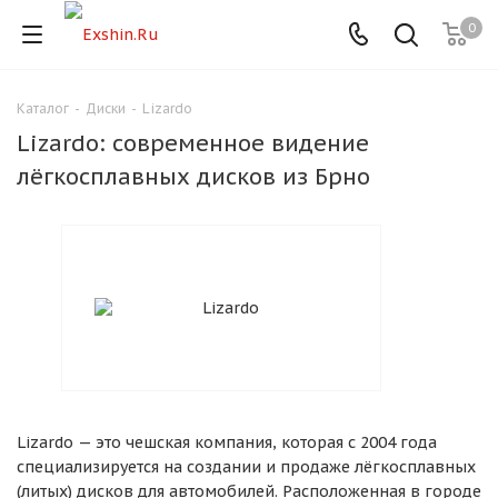
0
Каталог
-
Диски
-
Lizardo
Для клиентов всех банков
Lizardo: современное видение
Разбейте
лёгкосплавных дисков из Брно
оплату
на части
без переплат
График платежей
Сегодня
25
%
Lizardo — это чешская компания, которая с 2004 года
специализируется на создании и продаже лёгкосплавных
(литых) дисков для автомобилей. Расположенная в городе