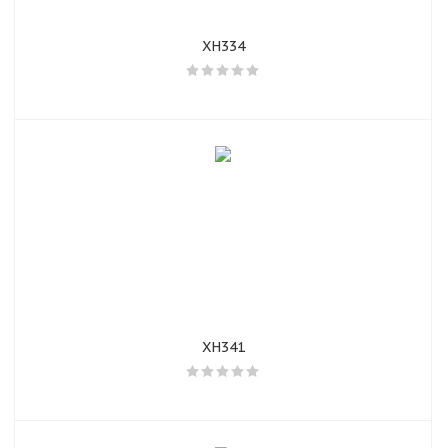
XH334
XH341