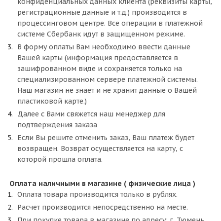
конфиденциальных данных клиента (реквизиты карты,
регистрационные данные и т.д.) производится в
Добавляйте товары
процессинговом центре. Все операции в платежной
в корзину
системе Сбербанк идут в защищенном режиме.
В форму оплаты Вам необходимо ввести данные
Вашей карты (информация предоставляется в
Оплачивайте сегодня только
зашифрованном виде и сохраняется только на
25
% картой любого банка
специализированном сервере платежной системы.
Наш магазин не знает и не хранит данные о Вашей
пластиковой карте.)
Получайте товар
Далее с Вами свяжется наш менеджер для
выбранный способом
подтверждения заказа
Если Вы решите отменить заказ, Ваш платеж будет
Оставшиеся
75
% будут
возвращен. Возврат осуществляется на карту, с
которой прошла оплата.
списываться
с вашей карты
по
25
%
каждые 2 недели
Оплата наличными в магазине ( физические лица )
Оплата товара производится только в рублях.
Расчет производится непосредственно на месте.
Подробнее
При покупке товара в магазине по адресу: г. Тюмень