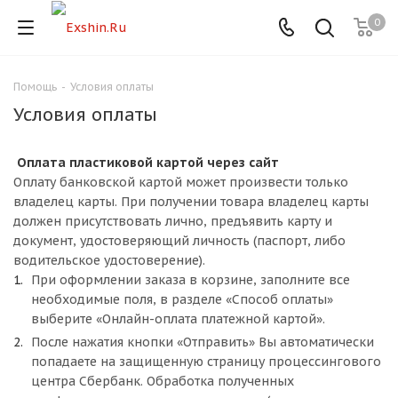
0
Помощь
-
Условия оплаты
Для клиентов всех банков
Условия оплаты
Разбейте
Оплата пластиковой картой через сайт
оплату
на части
Оплату банковской картой может произвести только
без переплат
владелец карты. При получении товара владелец карты
должен присутствовать лично, предъявить карту и
документ, удостоверяющий личность (паспорт, либо
водительское удостоверение).
График платежей
При оформлении заказа в корзине, заполните все
необходимые поля, в разделе «Способ оплаты»
выберите «Онлайн-оплата платежной картой».
Сегодня
После нажатия кнопки «Отправить» Вы автоматически
25
%
попадаете на защищенную страницу процессингового
центра Сбербанк. Обработка полученных