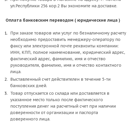
об оплате Плайтом
ул.Республики 256 кор.2 Вы экономите на доставке.
Оплата банковским переводом ( юридические лица )
При заказе товаров или услуг по безналичному расчету
Остались вопросы?
25
необходимо предоставить менеджеру-оператору по
8 800 302-02-51
факсу или электронной почте реквизиты компании:
plait.ru
раз в 2
ИНН, КПП, полное наименование, юридический адрес,
недели
фактический адрес, фамилию, имя и отчество
руководителя, фамилию, имя и отчество контактного
лица.
Выставленный счет действителен в течение 5-ти
банковских дней.
Товар отпускается со склада или доставляется в
указанное место только после фактического
поступления денег на расчетный счет при наличии
доверенности от организации и паспорта
доверенного лица.