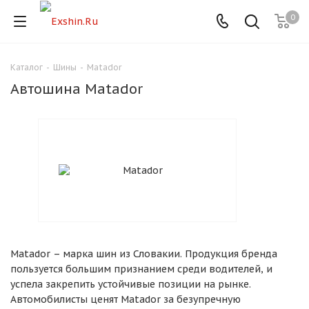
0
Каталог
-
Шины
-
Matador
Для клиентов всех банков
Автошина Matador
Разбейте
оплату
на части
без переплат
График платежей
Matador – марка шин из Словакии. Продукция бренда
Сегодня
пользуется большим признанием среди водителей, и
25
%
успела закрепить устойчивые позиции на рынке.
Автомобилисты ценят Matador за безупречную