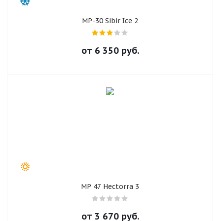
об оплате Плайтом
MP-30 Sibir Ice 2
от
6 350
руб.
Остались вопросы?
25
8 800 302-02-51
plait.ru
раз в 2
недели
MP 47 Hectorra 3
от
3 670
руб.