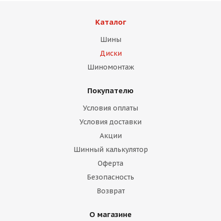
об оплате Плайтом
Каталог
Шины
Диски
Остались вопросы?
25
Шиномонтаж
8 800 302-02-51
plait.ru
раз в 2
Покупателю
недели
Условия оплаты
Условия доставки
Акции
Шинный калькулятор
Оферта
Безопасность
Возврат
О магазине