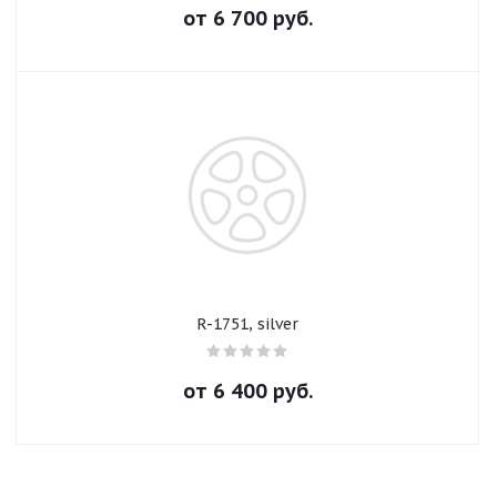
от
6 700
руб.
Добавляйте товары
в корзину
Оплачивайте сегодня только
25
% картой любого банка
Получайте товар
выбранный способом
R-1751, silver
Оставшиеся
75
% будут
списываться
с вашей карты
по
25
%
каждые 2 недели
от
6 400
руб.
Подробнее