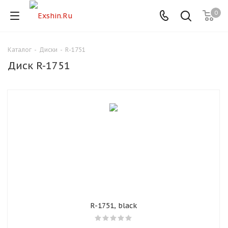
0
Каталог
-
Диски
-
R-1751
Для клиентов всех банков
Диск R-1751
Разбейте
оплату
на части
без переплат
График платежей
Сегодня
25
%
R-1751, black