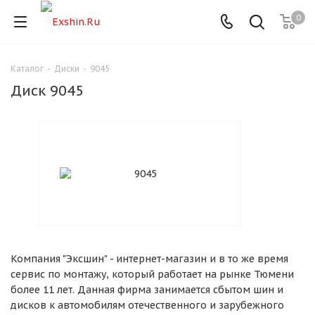
0
Каталог
-
Диски
-
9045
Для клиентов всех банков
Диск 9045
Разбейте
оплату
на части
без переплат
График платежей
Компания "Эксшин" - интернет-магазин и в то же время
Сегодня
сервис по монтажу, который работает на рынке Тюмени
25
%
более 11 лет. Данная фирма занимается сбытом шин и
дисков к автомобилям отечественного и зарубежного