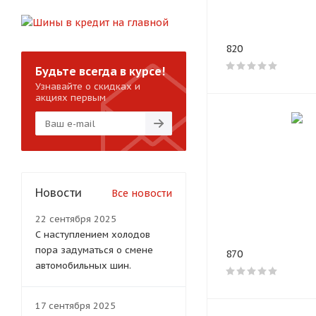
реагентов использ
Постоянная прове
Износ матриц може
820
регулярно. Это по
Будьте всегда в курсе!
Узнавайте о скидках и
Стандарты и 
акциях первым
«LS Wheels» стремит
Процессы менеджмент
подтверждается пров
сертификаты Росстан
Новости
Все новости
России.
22 сентября 2025
Такой подход гаранти
С наступлением холодов
характерными для ра
пора задуматься о смене
870
температур и агресс
автомобильных шин.
Технологичес
17 сентября 2025