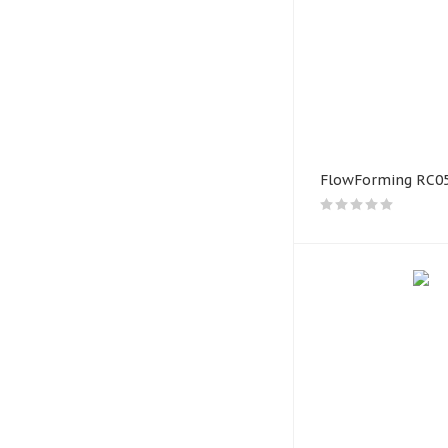
«LS Wheels», появив
дисков, вобравший в
методики литья. Исп
колёсам прочность и 
долгосрочной перспе
FlowForming RC0