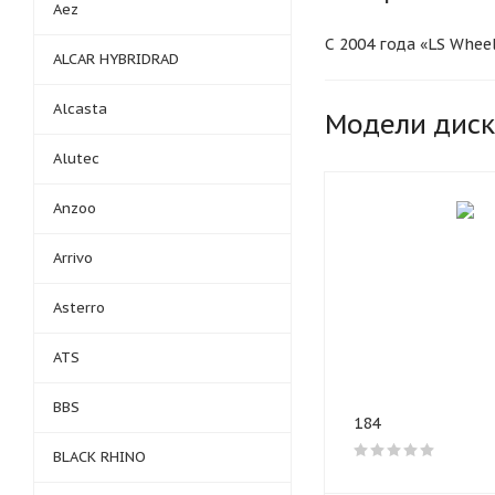
Aez
С 2004 года «LS Whe
ALCAR HYBRIDRAD
азиатскими заводами
сам бренд принадлеж
Alcasta
непосредственном ко
Модели дис
стандарты качества н
Alutec
Литьё дисков LS про
Anzoo
обработкой, что прид
внедряет Flow Form
Arrivo
стенок без потери жё
положительно сказыв
Asterro
Производстве
ATS
BBS
В основе производст
184
технологический про
BLACK RHINO
высококачественных 
соответствовал необ