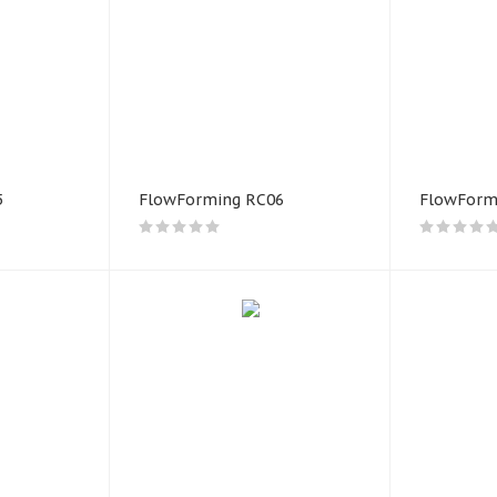
шийся в 2004 году, сумел создать узнаваемый бренд автомоби
 себя азиатские технологии, российский контроль и европейс
ользование гравитационного литья и технологии Flow Forming
лёгкость, а система контроля качества Qualex® повышает над
ктиве.
5
FlowForming RC06
FlowForm