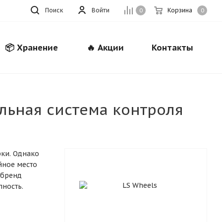
Поиск
Войти
Корзина
0
0
📦 Хранение
🔥 Акции
Контакты
альная система контроля
Закрыть
рки. Однако
йное место
 бренд
ность.