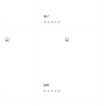
ируется
867
дом.
 нормативов.
ам ISO, что
имеет
ь диски в
и,
епады
889
ь на