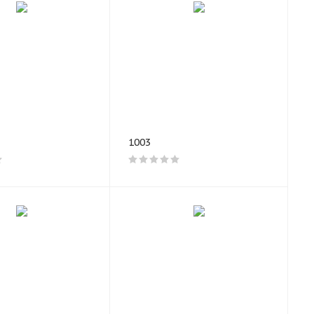
 сегменте
а,
 большинства
и и
обном
1003
чбеков до
й компания
ы с яркими
м после
 в весе. Чем
чности,