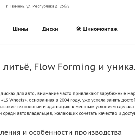
г. Тюмень, ул. Республики д. 256/2
Шины
Диски
🛠️ Шиномонтаж
 литьё, Flow Forming и уник
о дисках для авто, внимание часто привлекают зарубежные ма
«LS Wheels», основанная в 2004 году, уже успела занять досто
 высокие технологии и адаптацию к местным условиям сделала
среди автовладельцев, желающих сочетать качество и доступ
Для клиентов всех банков
ления и особенности производства
Разбейте
оплату