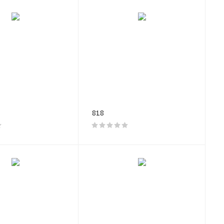
ый на
аментирует:
818
нию двух
ъёме
рожных