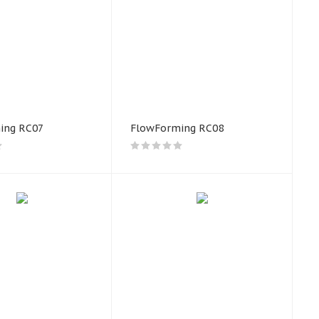
льных
кие
 придаёт
ёжность в
ing RC07
FlowForming RC08