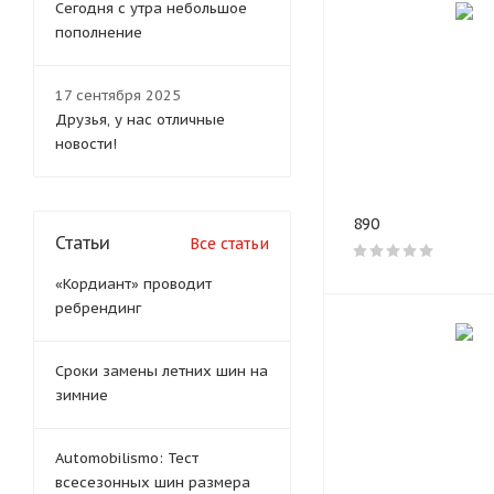
рынок
Сегодня с утра небольшое
пополнение
Одним из факторов у
дисков. При внушите
17 сентября 2025
качественного литья,
Друзья, у нас отличные
автомобилистов. Дос
новости!
контроль процессов 
уровне.
890
Диски LS подходят д
Статьи
Все статьи
кроссоверов и внедо
выпускает как класс
«Кордиант» проводит
акцентами.
ребрендинг
Отдельно стоит упом
Сроки замены летних шин на
литья. Этот метод ум
зимние
легче колесо, тем ни
улучшение разгонных 
Automobilismo: Тест
Диски «LS Wheels» мо
всесезонных шин размера