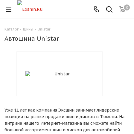
0
Каталог
-
Шины
-
Unistar
Для клиентов всех банков
Автошина Unistar
Разбейте
оплату
на части
без переплат
График платежей
Уже 11 лет как компания Эксшин занимает лидерские
Сегодня
позиции на рынке продажи шин и дисков в Тюмени. На
25
%
витрине нашего Интернет-магазина вы сможете найти
большой ассортимент шин и дисков для автомобилей