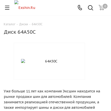
0
Каталог
-
Диски
-
64A50C
Для клиентов всех банков
Диск 64A50C
Разбейте
оплату
на части
без переплат
График платежей
Уже больше 11 лет как компания Эксшин находится на
Сегодня
рынке продажи шин для автомобилей. Компания
25
%
занимается реализацией отечественной продукции, а
также импортирует шины и диски для автомобилей