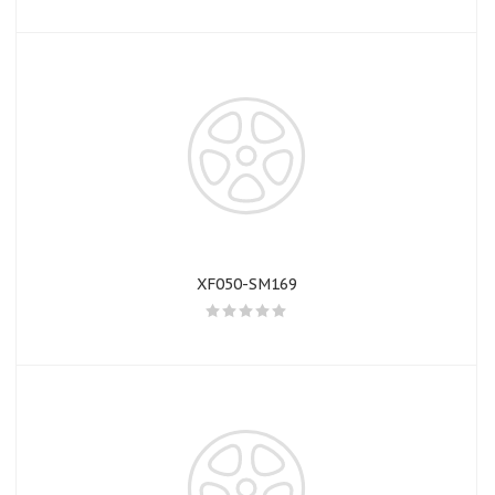
Добавляйте товары
в корзину
Оплачивайте сегодня только
25
% картой любого банка
Получайте товар
выбранный способом
XF050-SM169
Оставшиеся
75
% будут
списываться
с вашей карты
по
25
%
каждые 2 недели
Подробнее