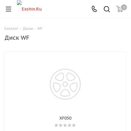
0
Каталог
-
Диски
-
WF
Для клиентов всех банков
Диск WF
Разбейте
оплату
на части
без переплат
График платежей
Сегодня
25
%
XF050