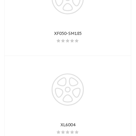
об оплате Плайтом
XF050-SM185
Остались вопросы?
25
8 800 302-02-51
plait.ru
раз в 2
недели
XL6004