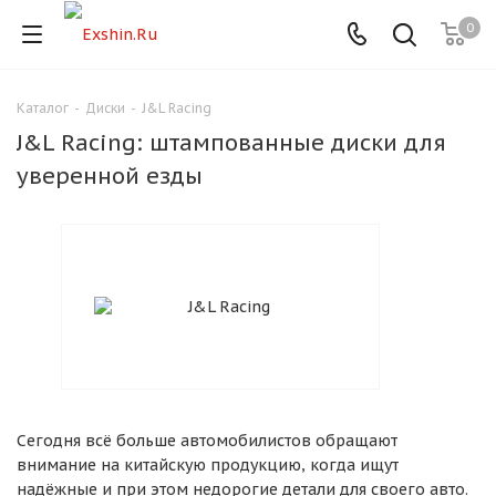
0
Каталог
-
Диски
-
J&L Racing
Для клиентов всех банков
J&L Racing: штампованные диски для
Разбейте
уверенной езды
оплату
на части
без переплат
График платежей
Сегодня
25
%
Сегодня всё больше автомобилистов обращают
внимание на китайскую продукцию, когда ищут
надёжные и при этом недорогие детали для своего авто.