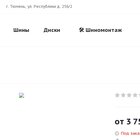
г. Тюмень, ул. Республики д. 256/2
Шины
Диски
🛠️ Шиномонтаж
Для клиентов всех банков
Разбейте
оплату
от
3 7
на части
без переплат
Под зака