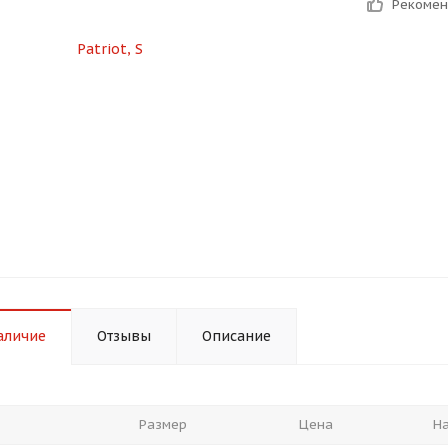
Рекоме
График платежей
Сегодня
25
%
Добавляйте товары
в корзину
Оплачивайте сегодня только
25
% картой любого банка
аличие
Отзывы
Описание
Получайте товар
выбранный способом
Размер
Цена
Н