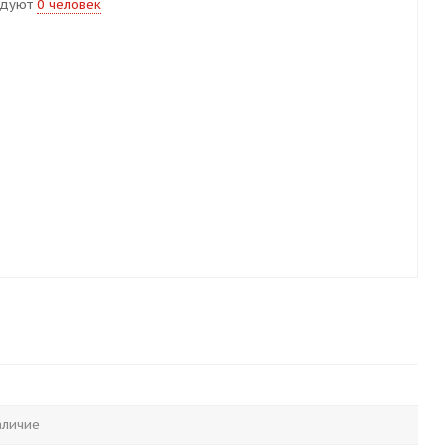
ндуют
0 человек
аличие