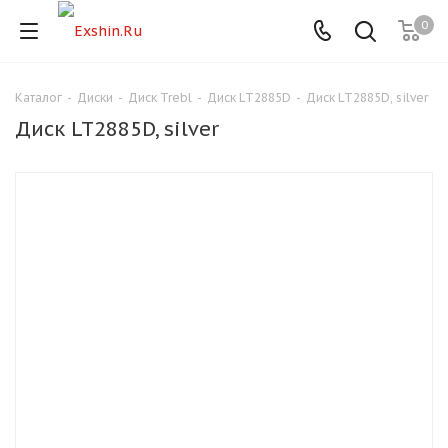
0
Каталог
-
Диски
-
Диск Trebl
-
Диск LT2885D
-
Диск LT2885D, silver
Для клиентов всех банков
Диск LT2885D, silver
Разбейте
оплату
на части
без переплат
График платежей
Сегодня
25
%