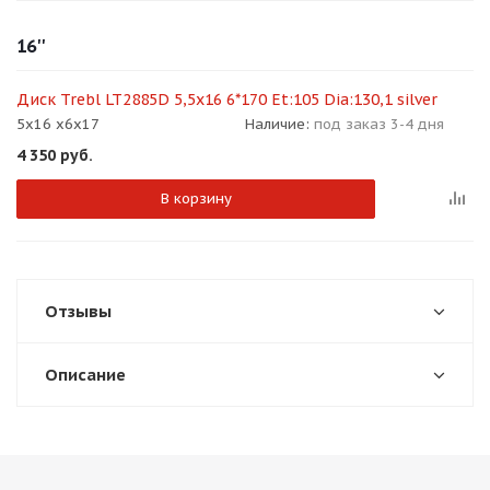
об оплате Плайтом
16''
Диск Trebl LT2885D 5,5x16 6*170 Et:105 Dia:130,1 silver
5x16 x6x17
Наличие:
под заказ 3-4 дня
Остались вопросы?
25
4 350
руб.
8 800 302-02-51
plait.ru
раз в 2
В корзину
недели
Отзывы
Описание