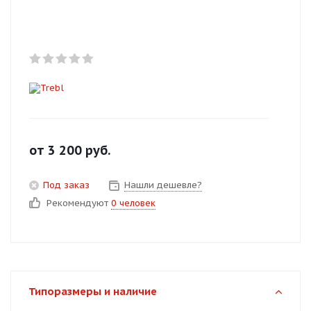
Добавляйте товары
в корзину
Оплачивайте сегодня только
25
% картой любого банка
Получайте товар
от
3 200
руб.
выбранный способом
Под заказ
Нашли дешевле?
Рекомендуют
0 человек
Оставшиеся
75
% будут
списываться
с вашей карты
по
25
%
каждые 2 недели
Типоразмеры и наличие
Подробнее