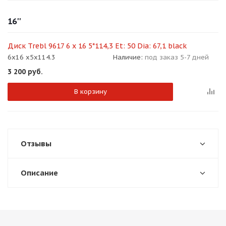
об оплате Плайтом
16''
Диск Trebl 9617 6 x 16 5*114,3 Et: 50 Dia: 67,1 black
6x16 x5x114.3
Наличие:
под заказ 5-7 дней
Остались вопросы?
25
3 200
руб.
8 800 302-02-51
plait.ru
раз в 2
В корзину
недели
Отзывы
Описание