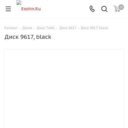
0
Каталог
-
Диски
-
Диск Trebl
-
Диск 9617
-
Диск 9617, black
Для клиентов всех банков
Диск 9617, black
Разбейте
оплату
на части
без переплат
График платежей
Сегодня
25
%