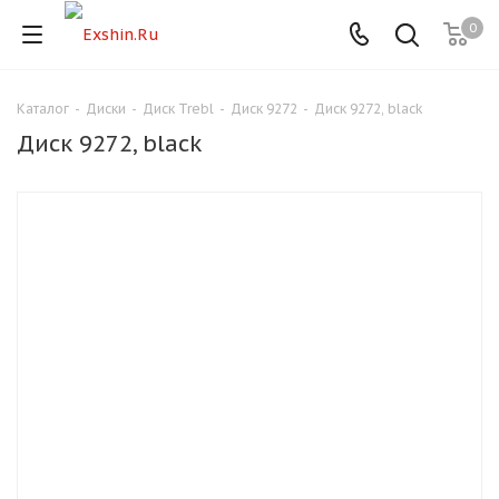
0
Каталог
-
Диски
-
Диск Trebl
-
Диск 9272
-
Диск 9272, black
Для клиентов всех банков
Диск 9272, black
Разбейте
оплату
на части
без переплат
График платежей
Сегодня
25
%