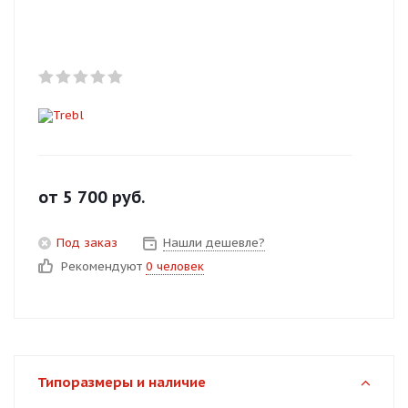
Добавляйте товары
в корзину
Оплачивайте сегодня только
25
% картой любого банка
Получайте товар
от
5 700
руб.
выбранный способом
Под заказ
Нашли дешевле?
Рекомендуют
0 человек
Оставшиеся
75
% будут
списываться
с вашей карты
по
25
%
каждые 2 недели
Типоразмеры и наличие
Подробнее