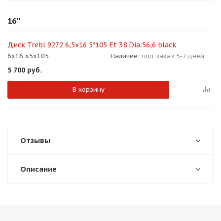
об оплате Плайтом
16''
Диск Trebl 9272 6,5x16 5*105 Et:38 Dia:56,6 black
6x16 x5x105
Наличие:
под заказ 5-7 дней
Остались вопросы?
25
5 700
руб.
8 800 302-02-51
plait.ru
раз в 2
В корзину
недели
Отзывы
Описание