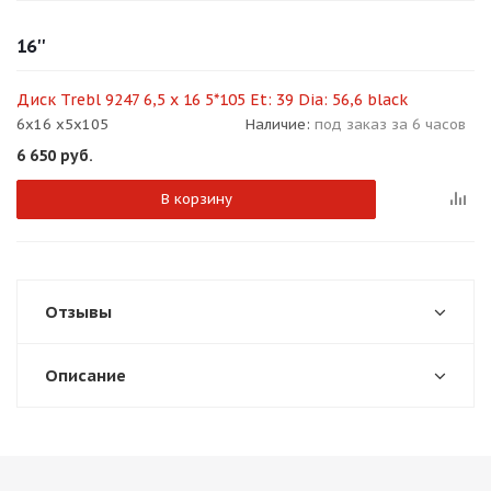
об оплате Плайтом
16''
Диск Trebl 9247 6,5 x 16 5*105 Et: 39 Dia: 56,6 black
6x16 x5x105
Наличие:
под заказ за 6 часов
Остались вопросы?
25
6 650
руб.
8 800 302-02-51
plait.ru
раз в 2
В корзину
недели
Отзывы
Описание