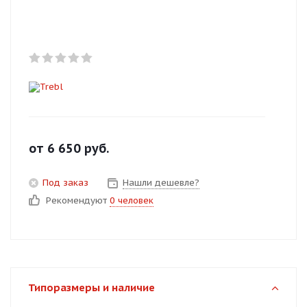
Добавляйте товары
в корзину
Оплачивайте сегодня только
25
% картой любого банка
Получайте товар
от
6 650
руб.
выбранный способом
Под заказ
Нашли дешевле?
Рекомендуют
0 человек
Оставшиеся
75
% будут
списываться
с вашей карты
по
25
%
каждые 2 недели
Типоразмеры и наличие
Подробнее