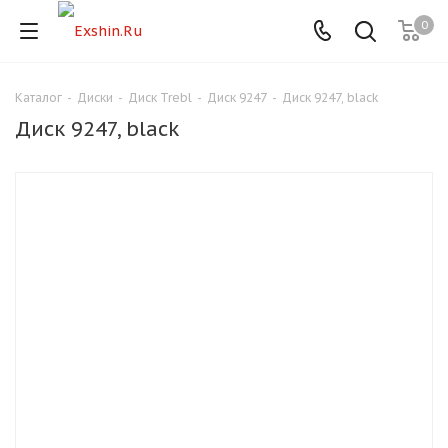
0
Каталог
-
Диски
-
Диск Trebl
-
Диск 9247
-
Диск 9247, black
Для клиентов всех банков
Диск 9247, black
Разбейте
оплату
на части
без переплат
График платежей
Сегодня
25
%