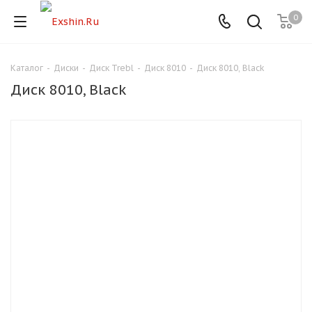
0
Каталог
-
Диски
-
Диск Trebl
-
Диск 8010
-
Диск 8010, Black
Для клиентов всех банков
Диск 8010, Black
Разбейте
оплату
на части
без переплат
График платежей
Сегодня
25
%