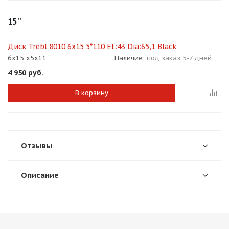
об оплате Плайтом
15''
Диск Trebl 8010 6x15 5*110 Et:43 Dia:65,1 Black
6x15 x5x11
Наличие:
под заказ 5-7 дней
Остались вопросы?
25
4 950
руб.
8 800 302-02-51
plait.ru
раз в 2
В корзину
недели
Отзывы
Описание