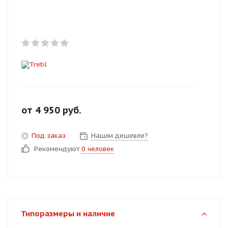
Добавляйте товары
в корзину
Оплачивайте сегодня только
25
% картой любого банка
Получайте товар
от
4 950
руб.
выбранный способом
Под заказ
Нашли дешевле?
Рекомендуют
0 человек
Оставшиеся
75
% будут
списываться
с вашей карты
по
25
%
каждые 2 недели
Типоразмеры и наличие
Подробнее