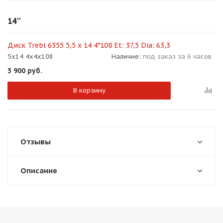
об оплате Плайтом
14''
Диск Trebl 6355 5,5 x 14 4*108 Et: 37,5 Dia: 63,3
5x14 4x4x108
Наличие:
под заказ за 6 часов
Остались вопросы?
25
3 900
руб.
8 800 302-02-51
plait.ru
раз в 2
В корзину
недели
Отзывы
Описание