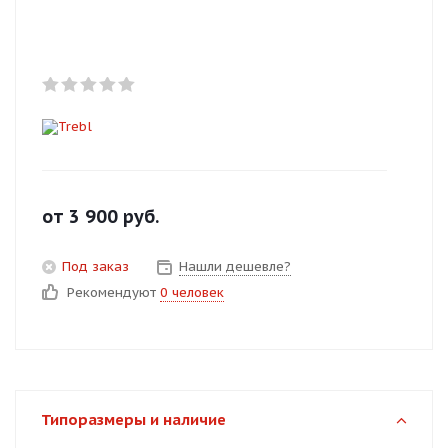
Добавляйте товары
в корзину
Оплачивайте сегодня только
25
% картой любого банка
Получайте товар
от
3 900
руб.
выбранный способом
Под заказ
Нашли дешевле?
Рекомендуют
0 человек
Оставшиеся
75
% будут
списываться
с вашей карты
по
25
%
каждые 2 недели
Типоразмеры и наличие
Подробнее