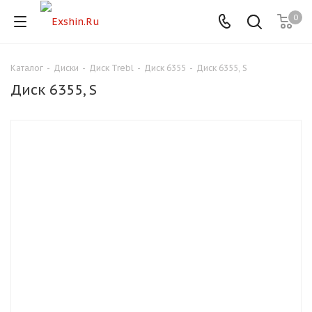
0
Каталог
-
Диски
-
Диск Trebl
-
Диск 6355
-
Диск 6355, S
Для клиентов всех банков
Диск 6355, S
Разбейте
оплату
на части
без переплат
График платежей
Сегодня
25
%