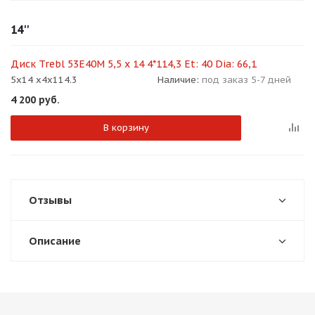
об оплате Плайтом
14''
Диск Trebl 53E40M 5,5 x 14 4*114,3 Et: 40 Dia: 66,1
5x14 x4x114.3
Наличие:
под заказ 5-7 дней
Остались вопросы?
25
4 200
руб.
8 800 302-02-51
plait.ru
раз в 2
В корзину
недели
Отзывы
Описание