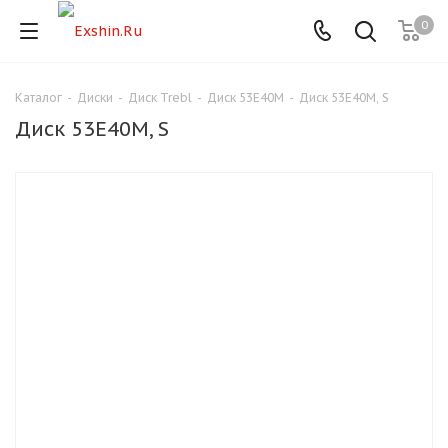
0
Каталог
-
Диски
-
Диск Trebl
-
Диск 53E40M
-
Диск 53E40M, S
Для клиентов всех банков
Диск 53E40M, S
Разбейте
оплату
на части
без переплат
График платежей
Сегодня
25
%