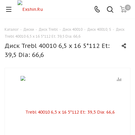
0
Каталог
-
Диски
-
Диск Trebl
-
Диск 40010
-
Диск 40010, S
-
Диск
Для клиентов всех банков
Trebl 40010 6,5 x 16 5*112 Et: 39,5 Dia: 66,6
Диск Trebl 40010 6,5 x 16 5*112 Et:
Разбейте
39,5 Dia: 66,6
оплату
на части
без переплат
График платежей
Сегодня
25
%