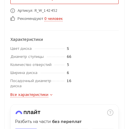
об оплате Плайтом
Артикул: R_W_142452
Рекомендуют
0 человек
Остались вопросы?
25
Характеристики
8 800 302-02-51
Цвет диска
S
plait.ru
раз в 2
Диаметр ступицы
66
недели
Количество отверстий
5
Ширина диска
6
Посадочный диаметр
16
диска
Все характеристики
Разбить на части
без переплат