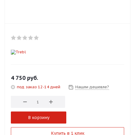
Добавляйте товары
в корзину
Оплачивайте сегодня только
25
% картой любого банка
Получайте товар
выбранный способом
4 750
руб.
под заказ 12-14 дней
Нашли дешевле?
Оставшиеся
75
% будут
списываться
с вашей карты
по
25
%
каждые 2 недели
В корзину
Подробнее
Купить в 1 клик