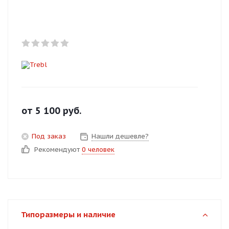
Добавляйте товары
в корзину
Оплачивайте сегодня только
25
% картой любого банка
Получайте товар
от
5 100
руб.
выбранный способом
Под заказ
Нашли дешевле?
Рекомендуют
0 человек
Оставшиеся
75
% будут
списываться
с вашей карты
по
25
%
каждые 2 недели
Типоразмеры и наличие
Подробнее