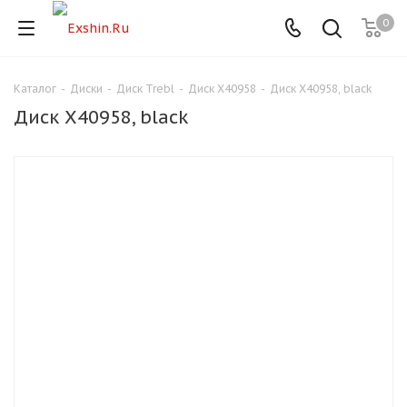
0
Каталог
-
Диски
-
Диск Trebl
-
Диск X40958
-
Диск X40958, black
Для клиентов всех банков
Диск X40958, black
Разбейте
оплату
на части
без переплат
График платежей
Сегодня
25
%