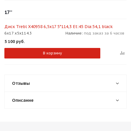
об оплате Плайтом
17''
Диск Trebl X40958 6,5x17 5*114,3 Et:45 Dia:54,1 black
6x17 x5x114.3
Наличие:
под заказ за 6 часов
Остались вопросы?
25
5 100
руб.
8 800 302-02-51
plait.ru
раз в 2
В корзину
недели
Отзывы
Описание