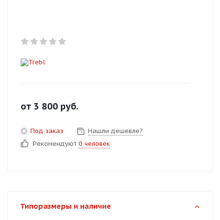
Добавляйте товары
в корзину
Оплачивайте сегодня только
25
% картой любого банка
Получайте товар
от
3 800
руб.
выбранный способом
Под заказ
Нашли дешевле?
Рекомендуют
0 человек
Оставшиеся
75
% будут
списываться
с вашей карты
по
25
%
каждые 2 недели
Типоразмеры и наличие
Подробнее