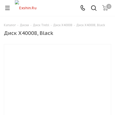
0
Каталог
-
Диски
-
Диск Trebl
-
Диск X40008
-
Диск X40008, Black
Для клиентов всех банков
Диск X40008, Black
Разбейте
оплату
на части
без переплат
График платежей
Сегодня
25
%