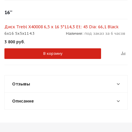
об оплате Плайтом
16''
Диск Trebl X40008 6,5 x 16 5*114,3 Et: 45 Dia: 66,1 Black
6x16 5x5x114.3
Наличие:
под заказ за 6 часов
Остались вопросы?
25
3 800
руб.
8 800 302-02-51
plait.ru
раз в 2
В корзину
недели
Отзывы
Описание