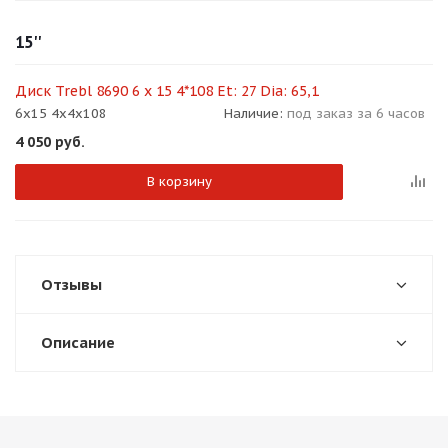
об оплате Плайтом
15''
Диск Trebl 8690 6 x 15 4*108 Et: 27 Dia: 65,1
6x15 4x4x108
Наличие:
под заказ за 6 часов
Остались вопросы?
25
4 050
руб.
8 800 302-02-51
plait.ru
раз в 2
В корзину
недели
Отзывы
Описание