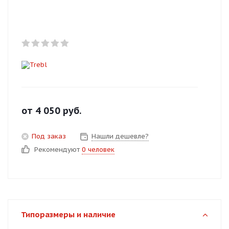
Добавляйте товары
в корзину
Оплачивайте сегодня только
25
% картой любого банка
Получайте товар
от
4 050
руб.
выбранный способом
Под заказ
Нашли дешевле?
Рекомендуют
0 человек
Оставшиеся
75
% будут
списываться
с вашей карты
по
25
%
каждые 2 недели
Типоразмеры и наличие
Подробнее