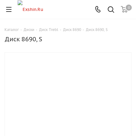
0
Каталог
-
Диски
-
Диск Trebl
-
Диск 8690
-
Диск 8690, S
Для клиентов всех банков
Диск 8690, S
Разбейте
оплату
на части
без переплат
График платежей
Сегодня
25
%