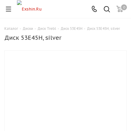
0
Каталог
-
Диски
-
Диск Trebl
-
Диск 53E45H
-
Диск 53E45H, silver
Для клиентов всех банков
Диск 53E45H, silver
Разбейте
оплату
на части
без переплат
График платежей
Сегодня
25
%