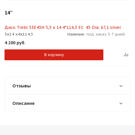
об оплате Плайтом
14''
Диск Trebl 53E45H 5,5 x 14 4*114,3 Et: 45 Dia: 67,1 silver
5x14 x4x114.3
Наличие:
под заказ 5-7 дней
Остались вопросы?
25
4 200
руб.
8 800 302-02-51
plait.ru
раз в 2
В корзину
недели
Отзывы
Описание