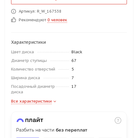
об оплате Плайтом
Артикул: R_W_167538
Рекомендуют
0 человек
Остались вопросы?
25
Характеристики
8 800 302-02-51
Цвет диска
Black
plait.ru
раз в 2
Диаметр ступицы
67
недели
Количество отверстий
5
Ширина диска
7
Посадочный диаметр
17
диска
Все характеристики
Разбить на части
без переплат