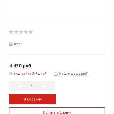
Добавляйте товары
в корзину
Оплачивайте сегодня только
25
% картой любого банка
Получайте товар
выбранный способом
4 450
руб.
под заказ 5-7 дней
Нашли дешевле?
Оставшиеся
75
% будут
списываться
с вашей карты
по
25
%
каждые 2 недели
В корзину
Подробнее
Купить в 1 клик