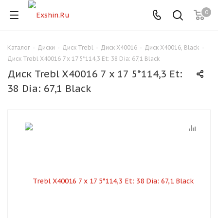
0
Каталог
-
Диски
-
Диск Trebl
-
Диск X40016
-
Диск X40016, Black
-
Для клиентов всех банков
Диск Trebl X40016 7 x 17 5*114,3 Et: 38 Dia: 67,1 Black
Диск Trebl X40016 7 x 17 5*114,3 Et:
Разбейте
38 Dia: 67,1 Black
оплату
на части
без переплат
График платежей
Сегодня
25
%