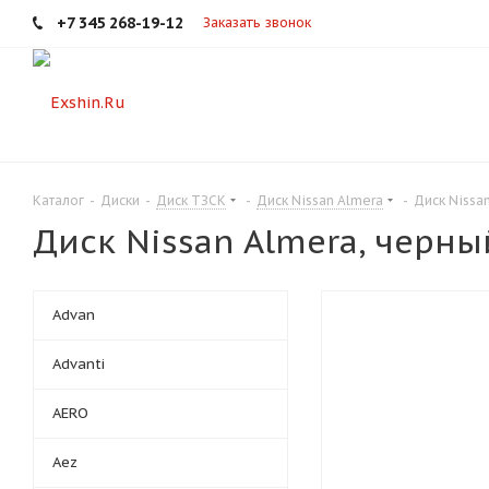
+7 345 268-19-12
Заказать звонок
Каталог
-
Диски
-
Диск ТЗСК
-
Диск Nissan Almera
-
Диск Nissa
Диск Nissan Almera, черны
Advan
Advanti
AERO
Aez