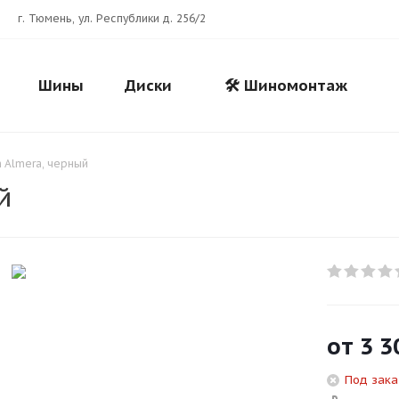
г. Тюмень, ул. Республики д. 256/2
Шины
Диски
🛠️ Шиномонтаж
n Almera, черный
й
Для клиентов всех банков
Разбейте
оплату
от
3 3
на части
без переплат
Под зака