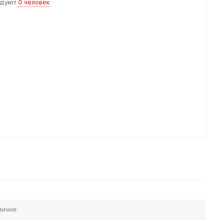
ндуют
0 человек
личие