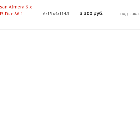
san Almera 6 x
Оставшиеся
75
% будут
списываться
3 300
руб.
45 Dia: 66,1
под заказ
6x15 x4x114.3
с вашей карты
по
25
%
каждые 2 недели
Подробнее
об оплате Плайтом
25
раз в 2
Остались вопросы?
недели
8 800 302-02-51
plait.ru