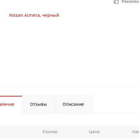
Рекоме
График платежей
Сегодня
25
%
Добавляйте товары
в корзину
Оплачивайте сегодня только
25
% картой любого банка
аличие
Отзывы
Описание
Получайте товар
выбранный способом
Размер
Цена
На