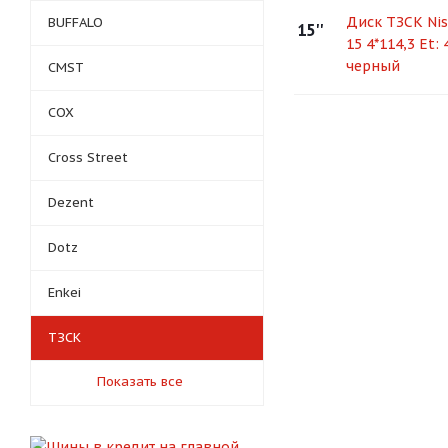
Диск ТЗСК Nis
BUFFALO
15''
15 4*114,3 Et: 
черный
CMST
COX
Cross Street
Dezent
Dotz
Enkei
ТЗСК
Показать все