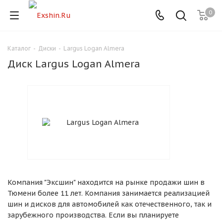
0
Каталог
-
Диски
-
Largus Logan Almera
Для клиентов всех банков
Диск Largus Logan Almera
Разбейте
оплату
на части
без переплат
График платежей
Компания "Эксшин" находится на рынке продажи шин в
Сегодня
Тюмени более 11 лет. Компания занимается реализацией
25
%
шин и дисков для автомобилей как отечественного, так и
зарубежного производства. Если вы планируете