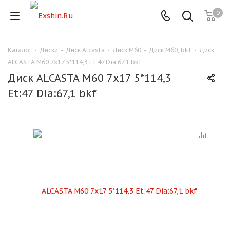
0
Каталог
-
Диски
-
Диск Alcasta
-
Диск M60
-
Диск M60, bkf
-
Диск
Для клиентов всех банков
ALCASTA M60 7x17 5*114,3 Et:47 Dia:67,1 bkf
Диск ALCASTA M60 7x17 5*114,3
Разбейте
Et:47 Dia:67,1 bkf
оплату
на части
без переплат
График платежей
Сегодня
25
%