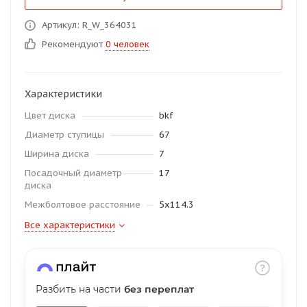
об оплате Плайтом
Артикул: R_W_364031
Рекомендуют
0 человек
Остались вопросы?
25
Характеристики
8 800 302-02-51
Цвет диска
bkf
plait.ru
раз в 2
Диаметр ступицы
67
недели
Ширина диска
7
Посадочный диаметр
17
диска
Межболтовое расстояние
5x114.3
Все характеристики
Разбить на части
без переплат