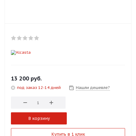
Добавляйте товары
в корзину
Оплачивайте сегодня только
25
% картой любого банка
Получайте товар
выбранный способом
13 200
руб.
под заказ 12-14 дней
Нашли дешевле?
Оставшиеся
75
% будут
списываться
с вашей карты
по
25
%
каждые 2 недели
В корзину
Подробнее
Купить в 1 клик