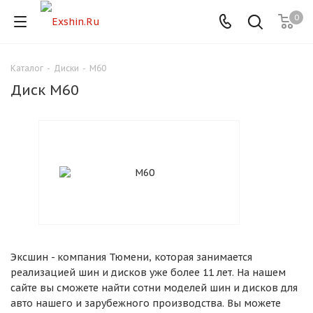
0
Каталог
-
Диски
-
M60
Для клиентов всех банков
Диск M60
Разбейте
оплату
на части
без переплат
График платежей
Эксшин - компания Тюмени, которая занимается
Сегодня
реализацией шин и дисков уже более 11 лет. На нашем
25
%
сайте вы сможете найти сотни моделей шин и дисков для
авто нашего и зарубежного производства. Вы можете