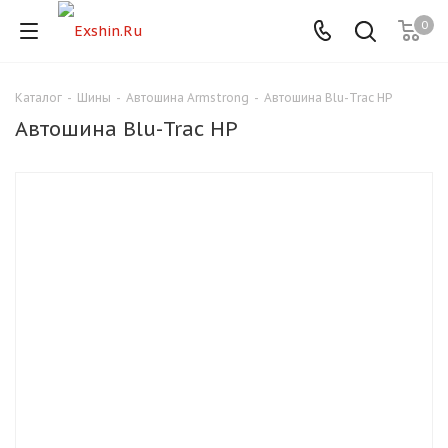
0
Каталог
-
Шины
-
Автошина Armstrong
-
Автошина Blu-Trac HP
Для клиентов всех банков
Автошина Blu-Trac HP
Разбейте
оплату
на части
без переплат
График платежей
Сегодня
25
%