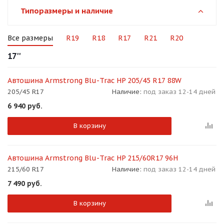
об оплате Плайтом
Типоразмеры и наличие
Все размеры
R19
R18
R17
R21
R20
17''
Остались вопросы?
25
8 800 302-02-51
Автошина Armstrong Blu-Trac HP 205/45 R17 88W
plait.ru
раз в 2
205/45 R17
Наличие:
под заказ 12-14 дней
недели
6 940
руб.
В корзину
Автошина Armstrong Blu-Trac HP 215/60R17 96H
215/60 R17
Наличие:
под заказ 12-14 дней
7 490
руб.
В корзину