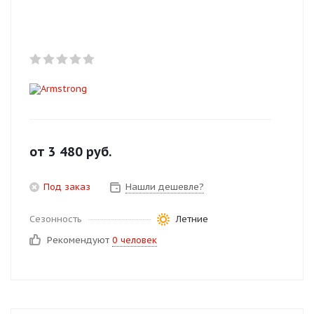
Добавляйте товары
в корзину
Оплачивайте сегодня только
25
% картой любого банка
Получайте товар
от
3 480
руб.
выбранный способом
Под заказ
Нашли дешевле?
Оставшиеся
75
% будут
Сезонность
Летние
списываться
с вашей карты
Рекомендуют
0 человек
по
25
%
каждые 2 недели
Подробнее