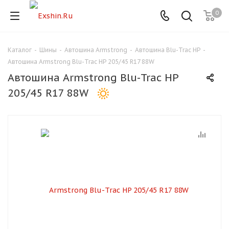
0
Каталог
-
Шины
-
Автошина Armstrong
-
Автошина Blu-Trac HP
-
Для клиентов всех банков
Автошина Armstrong Blu-Trac HP 205/45 R17 88W
Автошина Armstrong Blu-Trac HP
Разбейте
205/45 R17 88W
оплату
на части
без переплат
График платежей
Сегодня
25
%