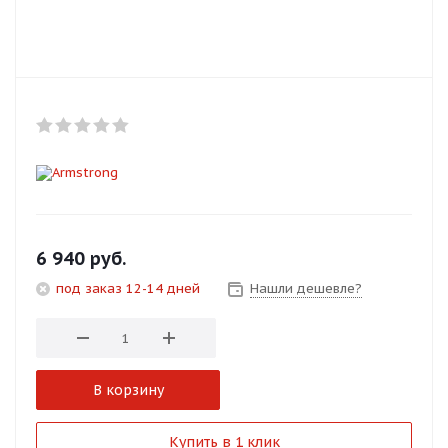
Добавляйте товары
в корзину
Оплачивайте сегодня только
25
% картой любого банка
Получайте товар
выбранный способом
6 940
руб.
под заказ 12-14 дней
Нашли дешевле?
Оставшиеся
75
% будут
списываться
с вашей карты
по
25
%
каждые 2 недели
В корзину
Подробнее
Купить в 1 клик