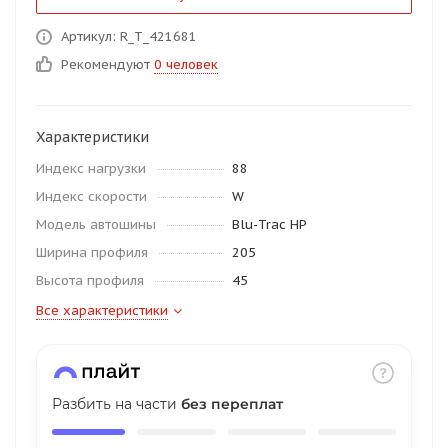
об оплате Плайтом
Артикул: R_T_421681
Рекомендуют
0 человек
Остались вопросы?
25
Характеристики
8 800 302-02-51
Индекс нагрузки
88
plait.ru
раз в 2
Индекс скорости
W
недели
Модель автошины
Blu-Trac HP
Ширина профиля
205
Высота профиля
45
Все характеристики
Разбить на части
без переплат