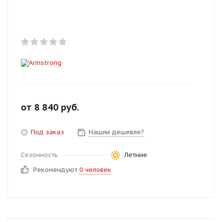
Добавляйте товары
в корзину
Оплачивайте сегодня только
25
% картой любого банка
Получайте товар
от
8 840
руб.
выбранный способом
Под заказ
Нашли дешевле?
Оставшиеся
75
% будут
Сезонность
Летние
списываться
с вашей карты
Рекомендуют
0 человек
по
25
%
каждые 2 недели
Подробнее