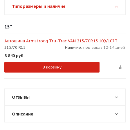
об оплате Плайтом
Типоразмеры и наличие
15''
Остались вопросы?
25
Автошина Armstrong Tru-Trac VAN 215/70R15 109/107T
8 800 302-02-51
215/70 R15
Наличие:
под заказ 12-14 дней
plait.ru
раз в 2
8 840
руб.
недели
В корзину
Отзывы
Описание