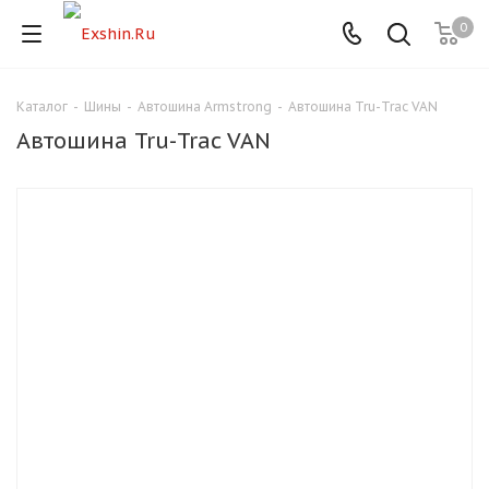
0
Каталог
-
Шины
-
Автошина Armstrong
-
Автошина Tru-Trac VAN
Для клиентов всех банков
Автошина Tru-Trac VAN
Разбейте
оплату
на части
без переплат
График платежей
Сегодня
25
%