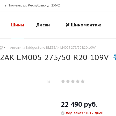
г. Тюмень, ул. Республики д. 256/2
Шины
Диски
🛠️ Шиномонтаж
05
-
Автошина Bridgestone BLIZZAK LM005 275/50 R20 109V
ZZAK LM005 275/50 R20 109V
Для клиентов всех банков
22 490
руб.
Разбейте
оплату
под заказ 10-12 дней