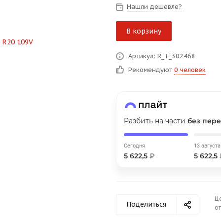
на части
без переплат
Нашли дешевле?
В корзину
График платежей
Артикул: R_T_302468
Рекомендуют
0 человек
Сегодня
25
%
Разбить на части
без пере
Добавляйте товары
в корзину
Сегодня
13 августа
5 622,5
₽
5 622,5
Оплачивайте сегодня только
25
% картой любого банка
Ц
Поделиться
от