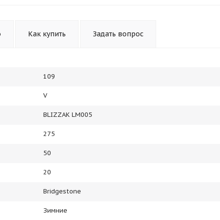
Получайте товар
выбранный способом
о
Как купить
Задать вопрос
Оставшиеся
75
% будут
списываться
с вашей карты
по
25
%
каждые 2 недели
109
V
Подробнее
об оплате Плайтом
BLIZZAK LM005
275
50
25
20
раз в 2
Остались вопросы?
недели
Bridgestone
8 800 302-02-51
Зимние