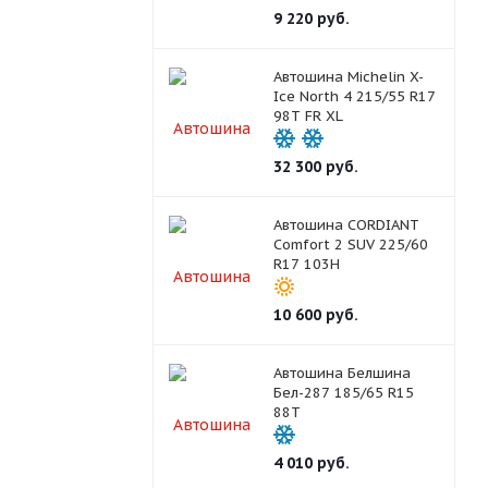
9 220
руб.
Автошина Michelin X-
Ice North 4 215/55 R17
98T FR XL
32 300
руб.
Автошина CORDIANT
Comfort 2 SUV 225/60
R17 103H
10 600
руб.
Автошина Белшина
Бел-287 185/65 R15
88T
4 010
руб.