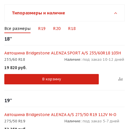
об оплате Плайтом
Типоразмеры и наличие
Все размеры
R19
R20
R18
Остались вопросы?
25
18''
8 800 302-02-51
plait.ru
раз в 2
Автошина Bridgestone ALENZA SPORT A/S 235/60R18 103H
недели
235/60 R18
Наличие:
под заказ 10-12 дней
19 820
руб.
В корзину
19''
Автошина Bridgestone ALENZA A/S 275/50 R19 112V N-O
275/50 R19
Наличие:
под заказ 5-7 дней