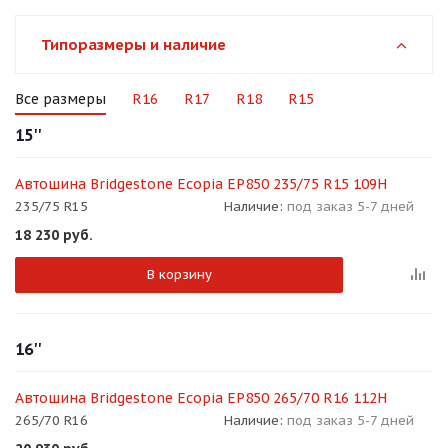
об оплате Плайтом
Типоразмеры и наличие
Все размеры
R16
R17
R18
R15
Остались вопросы?
25
15''
8 800 302-02-51
plait.ru
раз в 2
Автошина Bridgestone Ecopia EP850 235/75 R15 109H
недели
235/75 R15
Наличие:
под заказ 5-7 дней
18 230
руб.
В корзину
16''
Автошина Bridgestone Ecopia EP850 265/70 R16 112H
265/70 R16
Наличие:
под заказ 5-7 дней