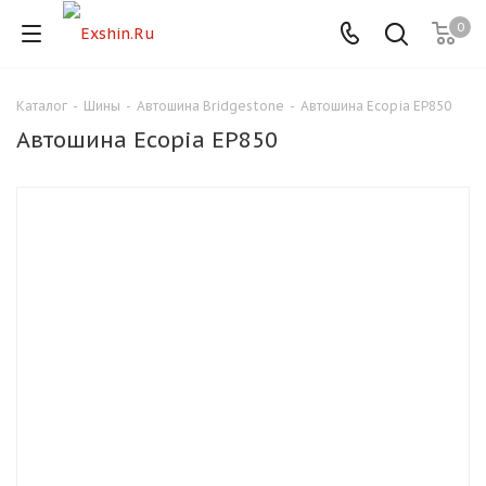
0
Каталог
-
Шины
-
Автошина Bridgestone
-
Автошина Ecopia EP850
Для клиентов всех банков
Автошина Ecopia EP850
Разбейте
оплату
на части
без переплат
График платежей
Сегодня
25
%