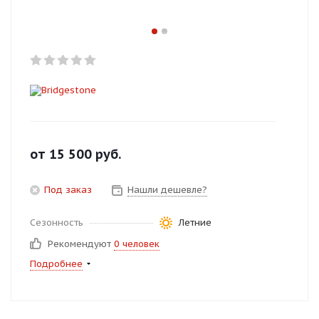
Добавляйте товары
в корзину
Оплачивайте сегодня только
25
% картой любого банка
Получайте товар
от
15 500
руб.
выбранный способом
Под заказ
Нашли дешевле?
Оставшиеся
75
% будут
Сезонность
Летние
списываться
с вашей карты
Рекомендуют
0 человек
по
25
%
каждые 2 недели
Подробнее
Подробнее