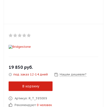
Добавляйте товары
в корзину
Оплачивайте сегодня только
25
% картой любого банка
Получайте товар
выбранный способом
19 850
руб.
Оставшиеся
75
% будут
под заказ 12-14 дней
Нашли дешевле?
списываться
с вашей карты
по
25
%
каждые 2 недели
В корзину
Артикул: R_T_395089
Рекомендуют
0 человек
Подробнее