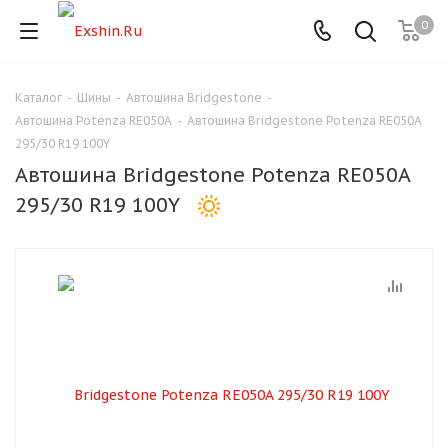
0
Каталог
-
Шины
-
Автошина Bridgestone
-
Для клиентов всех банков
Автошина Potenza RE050A
-
Автошина Bridgestone Potenza RE050A
295/30 R19 100Y
Разбейте
Автошина Bridgestone Potenza RE050A
оплату
на части
295/30 R19 100Y
без переплат
График платежей
Сегодня
25
%