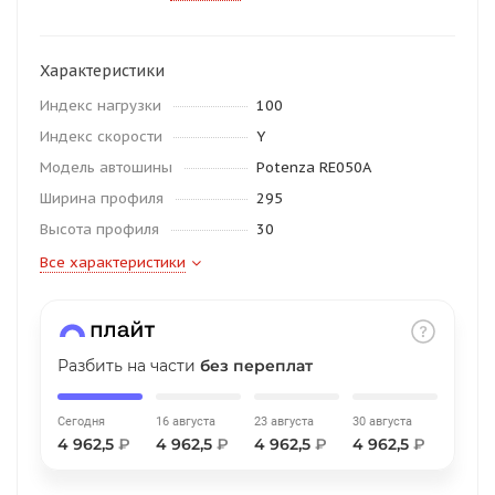
об оплате Плайтом
Характеристики
Индекс нагрузки
100
Индекс скорости
Остались вопросы?
Y
25
8 800 302-02-51
Модель автошины
Potenza RE050A
plait.ru
раз в 2
Ширина профиля
295
недели
Высота профиля
30
Все характеристики
Разбить на части
без переплат
Сегодня
16 августа
23 августа
30 августа
4 962,5
₽
4 962,5
₽
4 962,5
₽
4 962,5
₽