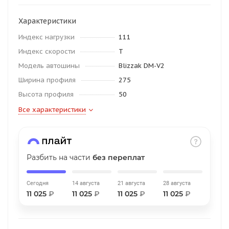
об оплате Плайтом
Характеристики
Индекс нагрузки
111
Индекс скорости
T
Остались вопросы?
25
Модель автошины
Blizzak DM-V2
8 800 302-02-51
Ширина профиля
275
plait.ru
раз в 2
Высота профиля
50
недели
Все характеристики
Разбить на части
без переплат
Сегодня
14 августа
21 августа
28 августа
11 025
₽
11 025
₽
11 025
₽
11 025
₽