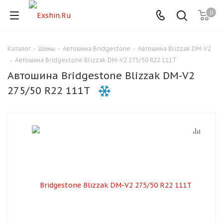
0
Каталог
-
Шины
-
Автошина Bridgestone
-
Автошина Blizzak DM-V2
Для клиентов всех банков
-
Автошина Bridgestone Blizzak DM-V2 275/50 R22 111T
Автошина Bridgestone Blizzak DM-V2
Разбейте
275/50 R22 111T
оплату
на части
без переплат
График платежей
Сегодня
25
%