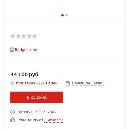
Добавляйте товары
в корзину
Оплачивайте сегодня только
25
% картой любого банка
Получайте товар
выбранный способом
44 100
руб.
под заказ 12-14 дней
Нашли дешевле?
Оставшиеся
75
% будут
списываться
с вашей карты
В корзину
по
25
%
каждые 2 недели
Артикул: R_T_212882
Рекомендуют
0 человек
Подробнее