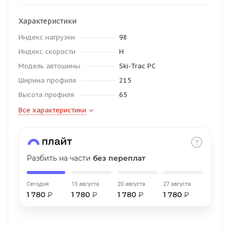
об оплате Плайтом
Характеристики
Индекс нагрузки
98
Индекс скорости
H
Остались вопросы?
25
Модель автошины
Ski-Trac PC
8 800 302-02-51
Ширина профиля
215
plait.ru
раз в 2
Высота профиля
65
недели
Все характеристики
Разбить на части
без переплат
Сегодня
13 августа
20 августа
27 августа
1 780
₽
1 780
₽
1 780
₽
1 780
₽