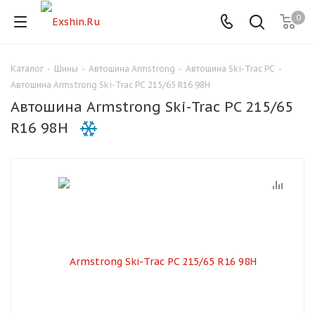
0
Каталог
-
Шины
-
Автошина Armstrong
-
Автошина Ski-Trac PC
-
Для клиентов всех банков
Автошина Armstrong Ski-Trac PC 215/65 R16 98H
Автошина Armstrong Ski-Trac PC 215/65
Разбейте
R16 98H
оплату
на части
без переплат
График платежей
Сегодня
25
%