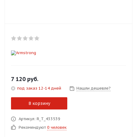
Добавляйте товары
в корзину
Оплачивайте сегодня только
25
% картой любого банка
Получайте товар
выбранный способом
7 120
руб.
под заказ 12-14 дней
Нашли дешевле?
Оставшиеся
75
% будут
списываться
с вашей карты
В корзину
по
25
%
каждые 2 недели
Артикул: R_T_433539
Рекомендуют
0 человек
Подробнее