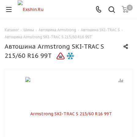
0
Каталог
-
Шины
-
Автошина Armstrong
-
Автошина SKI-TRAC S
-
Для клиентов всех банков
Автошина Armstrong SKI-TRAC S 215/60 R16 99T
Автошина Armstrong SKI-TRAC S
Разбейте
215/60 R16 99T
оплату
на части
без переплат
График платежей
Сегодня
25
%