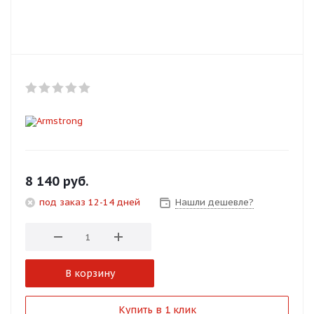
Добавляйте товары
в корзину
Оплачивайте сегодня только
25
% картой любого банка
Получайте товар
выбранный способом
8 140
руб.
под заказ 12-14 дней
Нашли дешевле?
Оставшиеся
75
% будут
списываться
с вашей карты
по
25
%
каждые 2 недели
В корзину
Подробнее
Купить в 1 клик