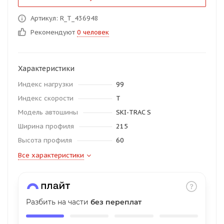
об оплате Плайтом
Артикул: R_T_436948
Рекомендуют
0 человек
Остались вопросы?
25
Характеристики
8 800 302-02-51
Индекс нагрузки
99
plait.ru
раз в 2
Индекс скорости
T
недели
Модель автошины
SKI-TRAC S
Ширина профиля
215
Высота профиля
60
Все характеристики
Разбить на части
без переплат