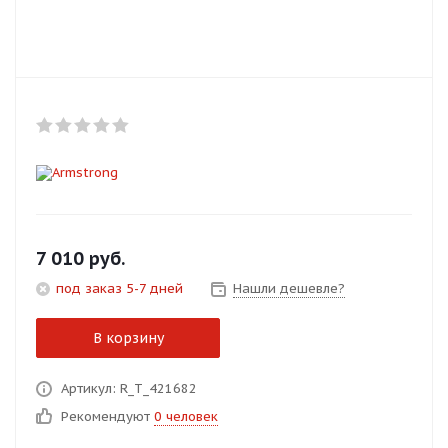
Добавляйте товары
в корзину
Оплачивайте сегодня только
25
% картой любого банка
Получайте товар
выбранный способом
7 010
руб.
под заказ 5-7 дней
Нашли дешевле?
Оставшиеся
75
% будут
списываться
с вашей карты
В корзину
по
25
%
каждые 2 недели
Артикул: R_T_421682
Рекомендуют
0 человек
Подробнее