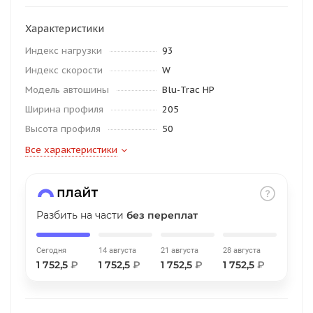
об оплате Плайтом
Характеристики
Индекс нагрузки
93
Индекс скорости
W
Остались вопросы?
25
Модель автошины
Blu-Trac HP
8 800 302-02-51
Ширина профиля
205
plait.ru
раз в 2
Высота профиля
50
недели
Все характеристики
Разбить на части
без переплат
Сегодня
14 августа
21 августа
28 августа
1 752,5
₽
1 752,5
₽
1 752,5
₽
1 752,5
₽