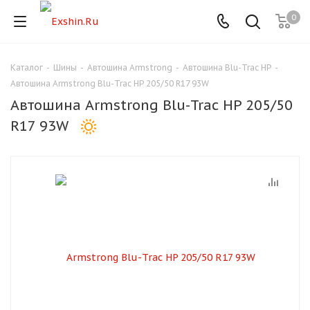
0
Каталог
-
Шины
-
Автошина Armstrong
-
Автошина Blu-Trac HP
-
Для клиентов всех банков
Автошина Armstrong Blu-Trac HP 205/50 R17 93W
Автошина Armstrong Blu-Trac HP 205/50
Разбейте
R17 93W
оплату
на части
без переплат
График платежей
Сегодня
25
%