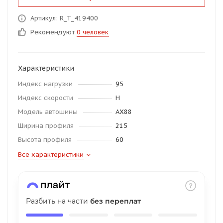
об оплате Плайтом
Артикул: R_T_419400
Рекомендуют
0 человек
Остались вопросы?
25
Характеристики
8 800 302-02-51
Индекс нагрузки
95
plait.ru
раз в 2
Индекс скорости
H
недели
Модель автошины
AX88
Ширина профиля
215
Высота профиля
60
Все характеристики
Разбить на части
без переплат