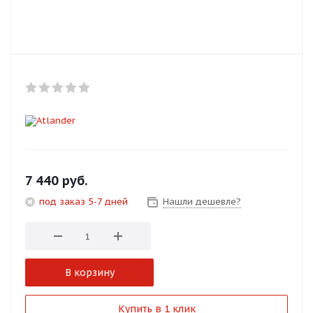
Добавляйте товары
в корзину
Оплачивайте сегодня только
25
% картой любого банка
Получайте товар
выбранный способом
7 440
руб.
под заказ 5-7 дней
Нашли дешевле?
Оставшиеся
75
% будут
списываться
с вашей карты
по
25
%
каждые 2 недели
В корзину
Подробнее
Купить в 1 клик