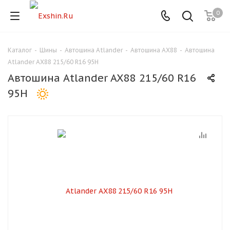
0
Каталог
-
Шины
-
Автошина Atlander
-
Автошина AX88
-
Автошина
Для клиентов всех банков
Atlander AX88 215/60 R16 95H
Автошина Atlander AX88 215/60 R16
Разбейте
95H
оплату
на части
без переплат
График платежей
Сегодня
25
%