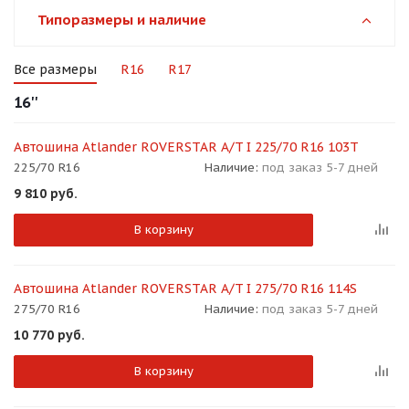
об оплате Плайтом
Типоразмеры и наличие
Все размеры
R16
R17
16''
Остались вопросы?
25
8 800 302-02-51
Автошина Atlander ROVERSTAR A/T I 225/70 R16 103T
plait.ru
раз в 2
225/70 R16
Наличие:
под заказ 5-7 дней
недели
9 810
руб.
В корзину
Автошина Atlander ROVERSTAR A/T I 275/70 R16 114S
275/70 R16
Наличие:
под заказ 5-7 дней
10 770
руб.
В корзину