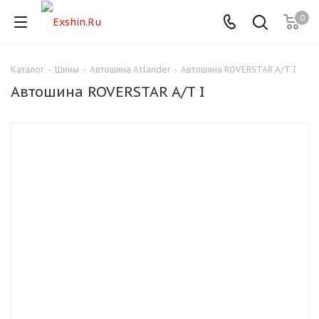
0
Каталог
-
Шины
-
Автошина Atlander
-
Автошина ROVERSTAR A/T I
Для клиентов всех банков
Автошина ROVERSTAR A/T I
Разбейте
оплату
на части
без переплат
График платежей
Сегодня
25
%